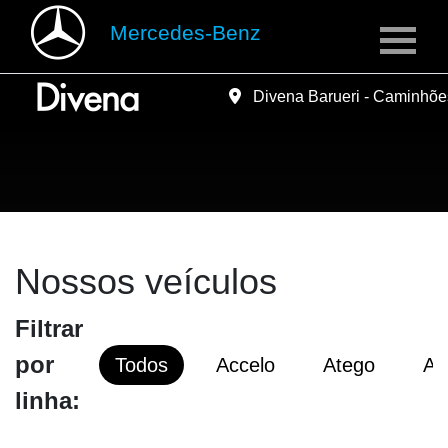
Mercedes-Benz
Mercedes-Benz
Divena Barueri - Caminhõ
Divena Barueri - Caminhõ
Nossos veículos
Filtrar
por
Todos
Accelo
Atego
Ax
linha: