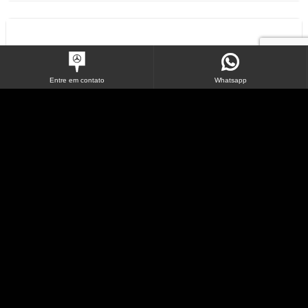
Entre em contato
Whatsapp
Rodoviárioa/Fretamento
Tenho interesse
Ofertas para o modelo