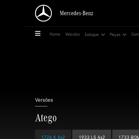
Mercedes-Benz
Mercedes-Benz
Home
Home
Veículos
Veículos
Con
Con
Estoque
Estoque
Peças
Peças
Versões
Atego
1726 K 4x2
1933 LS 4x2
1733 BO