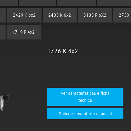
4
2429 K 6x2
2433 K 6x2
3133 P 6X2
2730 
1719 P 4x2
1726 K 4x2
Ver características e ficha
técnica