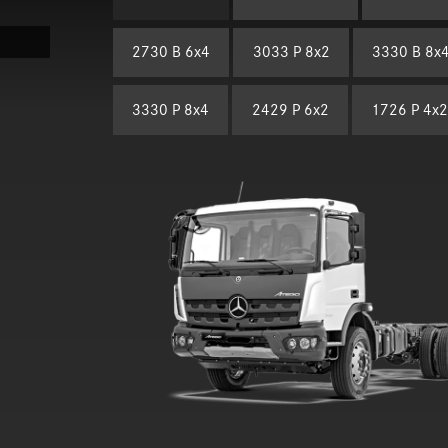
2730 B 6x4
3033 P 8x2
3330 B 8x
3330 P 8x4
2429 P 6x2
1726 P 4x2