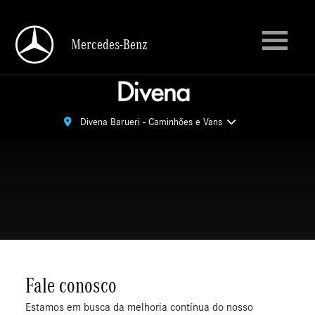
Mercedes-Benz
Mercedes-Benz
Divena Barueri - Caminhões e Vans
Divena Barueri - Caminhões e Vans
Fale conosco
Estamos em busca da melhoria contínua do nosso