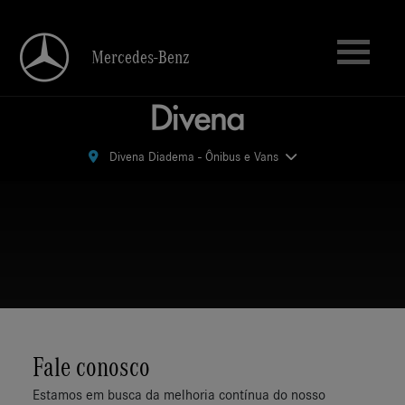
Mercedes-Benz
Mercedes-Benz
Divena Diadema - Ônibus e Vans
Divena Diadema - Ônibus e Vans
Fale conosco
Estamos em busca da melhoria contínua do nosso