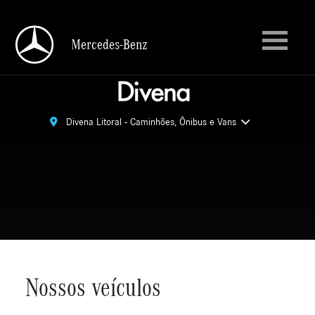
Mercedes-Benz
Mercedes-Benz
Divena Litoral - Caminhões, Ônibus e Vans
Divena Litoral - Caminhões, Ônibus e Vans
Nossos veículos